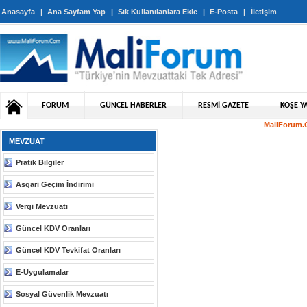
Anasayfa
|
Ana Sayfam Yap
|
Sık Kullanılanlara Ekle
|
E-Posta
|
İletişim
FORUM
GÜNCEL HABERLER
RESMİ GAZETE
KÖŞE YA
MaliForum.C
MEVZUAT
Pratik Bilgiler
Asgari Geçim İndirimi
Vergi Mevzuatı
Güncel KDV Oranları
Güncel KDV Tevkifat Oranları
E-Uygulamalar
Sosyal Güvenlik Mevzuatı