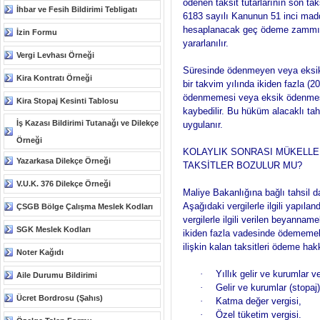
ödenen taksit tutarlarının son tak
İhbar ve Fesih Bildirimi Tebligatı
6183 sayılı Kanunun 51 inci mad
hesaplanacak geç ödeme zammı il
İzin Formu
yararlanılır.
Vergi Levhası Örneği
Süresinde ödenmeyen veya eksik 
Kira Kontratı Örneği
bir takvim yılında ikiden fazla (20
ödenmemesi veya eksik ödenmesi
Kira Stopaj Kesinti Tablosu
kaybedilir. Bu hüküm alacaklı tahsi
İş Kazası Bildirimi Tutanağı ve Dilekçe
uygulanır.
Örneği
KOLAYLIK SONRASI MÜKELLE
Yazarkasa Dilekçe Örneği
TAKSİTLER BOZULUR MU?
V.U.K. 376 Dilekçe Örneği
Maliye Bakanlığına bağlı tahsil 
Aşağıdaki vergilerle ilgili yapıl
ÇSGB Bölge Çalışma Meslek Kodları
vergilerle ilgili verilen beyannam
SGK Meslek Kodları
ikiden fazla vadesinde ödememele
ilişkin kalan taksitleri ödeme hak
Noter Kağıdı
·
Yıllık gelir ve kurumlar ve
Aile Durumu Bildirimi
·
Gelir ve kurumlar (stopaj) 
Ücret Bordrosu (Şahıs)
·
Katma değer vergisi,
·
Özel tüketim vergisi.