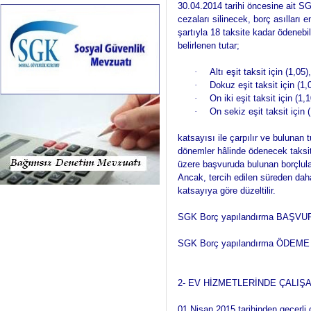
30.04.2014 tarihi öncesine ait 
cezaları silinecek, borç asılları
şartıyla 18 taksite kadar ödenebil
belirlenen tutar;
·
Altı eşit taksit için (1,05),
·
Dokuz eşit taksit için (1,
·
On iki eşit taksit için (1,1
·
On sekiz eşit taksit için (
katsayısı ile çarpılır ve bulunan 
dönemler hâlinde ödenecek taksi
üzere başvuruda bulunan borçlulara
Ancak, tercih edilen süreden dah
katsayıya göre düzeltilir.
SGK Borç yapılandırma BAŞVURU
SGK Borç yapılandırma ÖDEME Sü
2- EV HİZMETLERİNDE ÇALIŞ
01 Nisan 2015 tarihinden geçerli