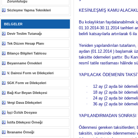
Zorunluluğu
KESİNLEŞMİŞ KAMU ALACAKL
Sözleşme Yapma Teknikleri
Bu kolaylıktan faydalanabilmek içi
BELGELER
01.10.2014-30.11.2014 tarihleri 
belirli katsayılarla artırılarak 6 
Devir Teslim Tutanağı
Tek Düzen Hesap Planı
Yeniden yapılandırılan tutarların,
aydan (01.12.2014 ) başlamak üze
Bilanço Bilgileri Tablosu
taksitte ödemeleri şarttır. Bu K
resmî tatile rastlaması hâlinde sü
Beyanname Örnekleri
V. Dairesi Form ve Dilekçeleri
YAPILACAK ÖDEMENİN TAKSİ
SGK Form ve Dilekçeleri
·
12 ay (2 ayda bir ödemeli 
·
18 ay (2 ayda bir ödemeli 
Bağ-Kur Beyan Dilekçesi
·
24 ay (2 ayda bir ödemeli 
Vergi Dava Dilekçeleri
·
36 ay (2 ayda bir ödemeli 
İşçi Özlük Dosyası
YAPILANDIRMADAN SONRASI 
İstifa Dilekçesi Örneği
Ödenmesi gereken taksitlerden; bi
İbraname Örneği
taksitin, süresinde ödenmemesi