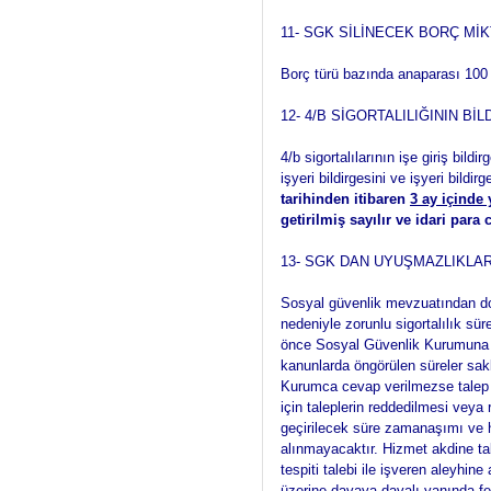
11- SGK SİLİNECEK BORÇ MİK
Borç türü bazında anaparası 100 
12- 4/B SİGORTALILIĞININ B
4/b sigortalılarının işe giriş bildi
işyeri bildirgesini ve işyeri bild
tarihinden itibaren
3 ay içinde 
getirilmiş sayılır ve idari par
13- SGK DAN UYUŞMAZLIKLA
Sosyal güvenlik mevzuatından do
nedeniyle zorunlu sigortalılık sür
önce Sosyal Güvenlik Kurumuna mü
kanunlarda öngörülen süreler sak
Kurumca cevap verilmezse talep r
için taleplerin reddedilmesi vey
geçirilecek süre zamanaşımı ve 
alınmayacaktır. Hizmet akdine tabi
tespiti talebi ile işveren aleyhi
üzerine davaya davalı yanında fer