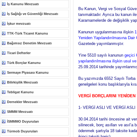
İş Kanunu Mevzuatı
Bu Kanun, Vergi ve Sosyal Güven
İş Sağlığı ve Güvenliği Mevzuatı
tanımaktadır. Ayrıca bu kanun i
Kararnamelerde de değişiklik yapı
İşkur mevzuatı
Kanunun uygulanmasına ilişkin
1
TTK-Türk Ticaret Kanunu
Yeniden Yapılandırılmasına Dair 
Bağımsız Denetim Mevzuatı
Gazetede yayımlanmıştır.
Ticari Defterler
Yine 5510 sayılı kanunun
geçici
yapılandırılmasına ilişkin usul 
Türk Borçlar Kanunu
25.09.2014 tarihinde yayımlanmış
Sermaye Piyasası Kanunu
Bu yazımızda 6552 Sayılı Torba 
Bilirkişilik Mevzuatı
genelgeleri konu başlıklarıyla k
Tebligat Kanunu
VERGİ BORÇLARINI YENİDEN 
Dernekler Mevzuatı
1- VERGİ ASLI VE VERGİ ASL
SMMM Mevzuatı
30.04.2014 tarihi öncesine ait v
İSMMMO Duyuruları
silinecek, borç asılları ve asıl’a
ödenmek şartıyla 18 taksite kadar 
Türmob Duyuruları
ikinci taksiti hariç),