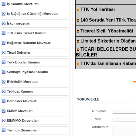
İş Kanunu Mevzuatı
TTK Yol Haritası
İş Sağlığı ve Güvenliği Mevzuatı
140 Soruda Yeni Türk Tic
İşkur mevzuatı
Ticaret Sicili Yönetmeliği
TTK-Türk Ticaret Kanunu
Limited Şirketlerin Olağa
Bağımsız Denetim Mevzuatı
TİCARİ BELGELERDE B
Ticari Defterler
BİLGİLER
Türk Borçlar Kanunu
TTK'da Tanımlanan Kabahat
Sermaye Piyasası Kanunu
Bilirkişilik Mevzuatı
"M
Tebligat Kanunu
YORUM EKLE
Dernekler Mevzuatı
SMMM Mevzuatı
Ad Soyad
E-Mail
İSMMMO Duyuruları
Yorumunuz
Türmob Duyuruları