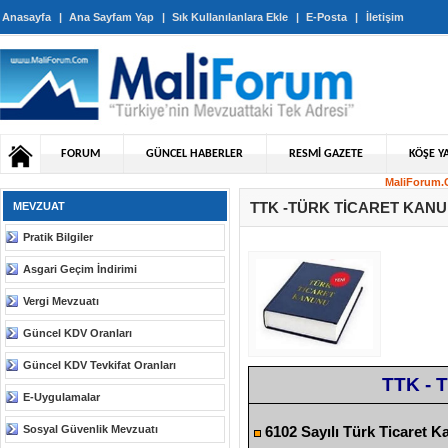
Anasayfa
|
Ana Sayfam Yap
|
Sık Kullanılanlara Ekle
|
E-Posta
|
İletişim
FORUM
GÜNCEL HABERLER
RESMİ GAZETE
KÖŞE YA
MaliForum.C
TTK -TÜRK TİCARET KAN
MEVZUAT
Pratik Bilgiler
Asgari Geçim İndirimi
Vergi Mevzuatı
Güncel KDV Oranları
Güncel KDV Tevkifat Oranları
TTK -
E-Uygulamalar
Sosyal Güvenlik Mevzuatı
6102 Sayılı Türk Ticaret 