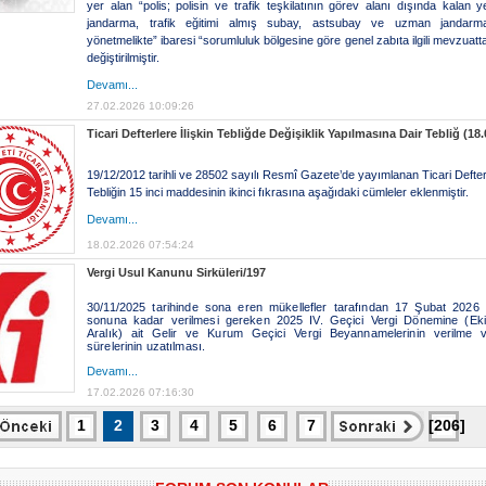
yer alan “polis; polisin ve trafik teşkilatının görev alanı dışında kalan y
jandarma, trafik eğitimi almış subay, astsubay ve uzman jandarmal
yönetmelikte” ibaresi “sorumluluk bölgesine göre genel zabıta ilgili mevzuatt
değiştirilmiştir.
Devamı...
27.02.2026 10:09:26
Ticari Defterlere İlişkin Tebliğde Değişiklik Yapılmasına Dair Tebliğ (18
19/12/2012 tarihli ve 28502 sayılı Resmî Gazete’de yayımlanan Ticari Defterl
Tebliğin 15 inci maddesinin ikinci fıkrasına aşağıdaki cümleler eklenmiştir.
Devamı...
18.02.2026 07:54:24
Vergi Usul Kanunu Sirküleri/197
30/11/2025 tarihinde sona eren mükellefler tarafından 17 Şubat 2026
sonuna kadar verilmesi gereken 2025 IV. Geçici Vergi Dönemine (Ek
Aralık) ait Gelir ve Kurum Geçici Vergi Beyannamelerinin verilme
sürelerinin uzatılması.
Devamı...
17.02.2026 07:16:30
1
2
3
4
5
6
7
[206]