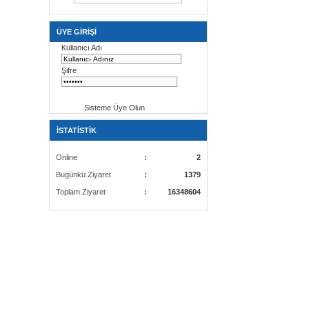
ÜYE GİRİŞİ
Kullanıcı Adı
Şifre
Sisteme Üye Olun
İSTATİSTİK
Online
:
2
Bugünkü Ziyaret
:
1379
Toplam Ziyaret
:
16348604