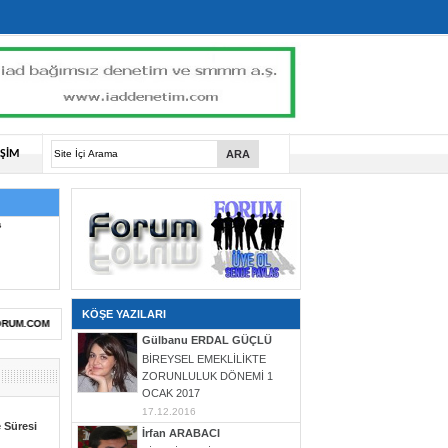
İŞİM
KÖŞE YAZILARI
OM
Gülbanu ERDAL GÜÇLÜ
BİREYSEL EMEKLİLİKTE
ZORUNLULUK DÖNEMİ 1
OCAK 2017
17.12.2016
 Süresi
İrfan ARABACI