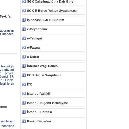
SGK Çalışılmadığına Dair Giriş
SGK E-Borcu Yoktur Uygulaması
Tevkifat
İş Kazası SGK E-Bildirim
e-Beyanname
at oranları
ûr maddesi
e-Tebligat
e-Fatura
e-Defter
İnternet Vergi Dairesi
 teknolojik
ve güvenli
” projesi
POS Bilgisi Sorgulama
eçici 67.
aren Ocak-
ştirilerek
İTO
İstanbul Valiliği
İstanbul B.Şehir Belediyesi
Kanun
İstanbul Haritası
nin birinci
Kasko Değerleri
) bendinde