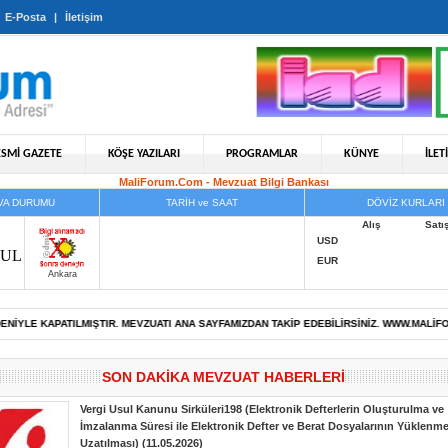
|
E-Posta
|
İletişim
ESMİ GAZETE
KÖŞE YAZILARI
PROGRAMLAR
KÜNYE
İLET
MaliForum.Com - Mevzuat Bilgi Bankası
VA DURUMU
TARİH ve SAAT
DÖVİZ KURLARI
Ankara
KAPATILMIŞTIR. MEVZUATI ANA SAYFAMIZDAN TAKİP EDEBİLİRSİNİZ. WWW.MALİFORUM.C
SON DAKİKA MEVZUAT HABERLERİ
Vergi Usul Kanunu Sirküleri198 (Elektronik Defterlerin Oluşturulma ve
İmzalanma Süresi ile Elektronik Defter ve Berat Dosyalarının Yüklenme
Uzatılması) (11.05.2026)