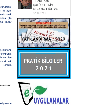
TİCARİ TAKSİ
ŞOFÖRLERİNİN
turulması
SİGORTALILIĞI - 2021
i ile aynı
30.10.2021
elektronik
artesi (14
una kadar
ştırılması,
lektronik
ile vergiye
elektronik
u Tebliğin
pılmasına
aliyetinde