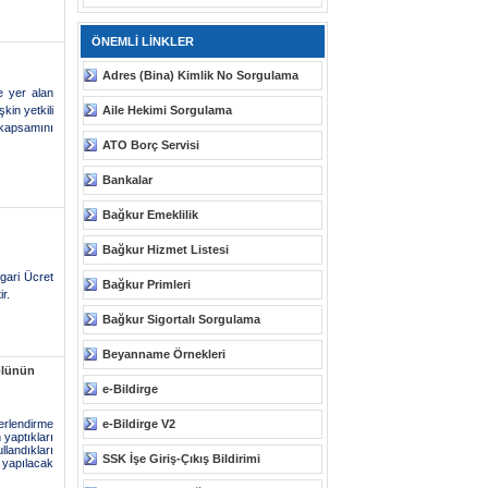
ÖNEMLİ LİNKLER
Adres (Bina) Kimlik No Sorgulama
e yer alan
kin yetkili
Aile Hekimi Sorgulama
kapsamını
ATO Borç Servisi
Bankalar
Bağkur Emeklilik
Bağkur Hizmet Listesi
gari Ücret
Bağkur Primleri
r.
Bağkur Sigortalı Sorgulama
Beyanname Örnekleri
olünün
e-Bildirge
erlendirme
e-Bildirge V2
 yaptıkları
landıkları
SSK İşe Giriş-Çıkış Bildirimi
 yapılacak