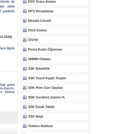
erlerde de
KDV Oranı Arama
ar eliyle
a” şeklinde
MTV Hesaplama
Mesafe Cetveli
OGS İzleme
.02.2026)
ÖSYM
ere İlişkin
Posta Kodu Öğrenme
SMMM Odaları
SSK Emeklilik
SSK Tescil Kaydı Tespiti
 Salı günü
SSK Prim Gün Sayıları
im-Kasım-
 ve ödeme
SSK Gecikme Zammı H.
SSK Evrak Takibi
SSS Vergi
Telefon Rehberi