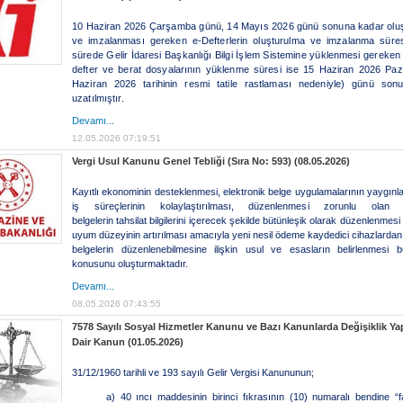
10 Haziran 2026 Çarşamba günü, 14 Mayıs 2026 günü sonuna kadar oluş
ve imzalanması gereken e-Defterlerin oluşturulma ve imzalanma süres
sürede Gelir İdaresi Başkanlığı Bilgi İşlem Sistemine yüklenmesi gereken 
defter ve berat dosyalarının yüklenme süresi ise 15 Haziran 2026 Paz
Haziran 2026 tarihinin resmi tatile rastlaması nedeniyle) günü son
uzatılmıştır.
Devamı...
12.05.2026 07:19:51
Vergi Usul Kanunu Genel Tebliği (Sıra No: 593) (08.05.2026)
Kayıtlı ekonominin desteklenmesi, elektronik belge uygulamalarının yaygınla
iş süreçlerinin kolaylaştırılması, düzenlenmesi zorunlu olan e
belgelerin tahsilat bilgilerini içerecek şekilde bütünleşik olarak düzenlenmesi 
uyum düzeyinin artırılması amacıyla yeni nesil ödeme kaydedici cihazlardan 
belgelerin düzenlenebilmesine ilişkin usul ve esasların belirlenmesi b
konusunu oluşturmaktadır.
Devamı...
08.05.2026 07:43:55
7578 Sayılı Sosyal Hizmetler Kanunu ve Bazı Kanunlarda Değişiklik Ya
Dair Kanun (01.05.2026)
31/12/1960 tarihli ve 193 sayılı Gelir Vergisi Kanununun;
a) 40 ıncı maddesinin birinci fıkrasının (10) numaralı bendine “fa