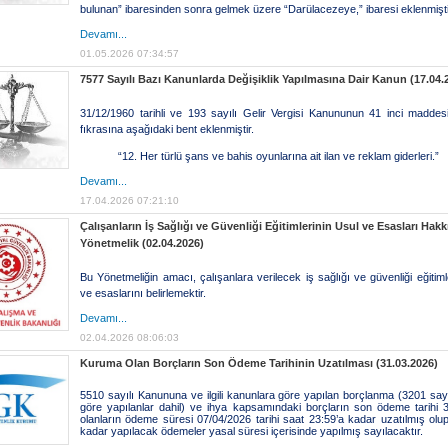
bulunan” ibaresinden sonra gelmek üzere “Darülacezeye,” ibaresi eklenmişti
Devamı...
01.05.2026 07:34:57
7577 Sayılı Bazı Kanunlarda Değişiklik Yapılmasına Dair Kanun (17.04.
31/12/1960 tarihli ve 193 sayılı Gelir Vergisi Kanununun 41 inci maddesin
fıkrasına aşağıdaki bent eklenmiştir.
“12. Her türlü şans ve bahis oyunlarına ait ilan ve reklam giderleri.”
Devamı...
17.04.2026 07:21:10
Çalışanların İş Sağlığı ve Güvenliği Eğitimlerinin Usul ve Esasları Hak
Yönetmelik (02.04.2026)
Bu Yönetmeliğin amacı, çalışanlara verilecek iş sağlığı ve güvenliği eğitiml
ve esaslarını belirlemektir.
Devamı...
02.04.2026 08:06:03
Kuruma Olan Borçların Son Ödeme Tarihinin Uzatılması (31.03.2026)
5510 sayılı Kanununa ve ilgili kanunlara göre yapılan borçlanma (3201 say
göre yapılanlar dahil) ve ihya kapsamındaki borçların son ödeme tarihi 
olanların ödeme süresi 07/04/2026 tarihi saat 23:59’a kadar uzatılmış olup
kadar yapılacak ödemeler yasal süresi içerisinde yapılmış sayılacaktır.