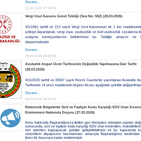
Devamı...
01.04.2026 07:29:34
Vergi Usul Kanunu Genel Tebliği (Sıra No: 592) (28.03.2026)
4/1/1961 tarihli ve 213 sayılı Vergi Usul Kanununun ek 1 inci maddesind
yetkiye dayanılarak, vergi ziyaı, usulsüzlük ve özel usulsüzlük cezalarına iliş
uzlaşma komisyonlarının belirlenmesi bu Tebliğin amacını ve 
oluşturmaktadır.
Devamı...
28.03.2026 08:06:56
Avukatlık Asgari Ücret Tarifesinde Değişiklik Yapılmasına Dair Tarife
(28.03.2026)
4/11/2025 tarihli ve 33067 sayılı Resmî Gazete’de yayımlanan Avukatlık As
Tarifesinin 14 üncü maddesinin beşinci fıkrası aşağıdaki şekilde değiştirilmişti
Devamı...
28.03.2026 08:05:07
Elektronik Belgelerde Sicil ve Faaliyet Kodu Karşılığı KDV Oran Kontr
Ertelenmesi Hakkında Duyuru (27.03.2026)
Konu hakkında Başkanlığımıza iletilen geri dönüşlere istinaden yapılan değ
sonucunda, sicil ve faaliyet kodu karşılığı KDV oran kontrolleri, mükelleflerin
tüm işlemleri kapsayacak şekilde geliştirilebilmesi ve bu kapsamda kul
sistemlerin altyapısının hazırlanması amacıyla Başkanlığımız tarafından
ikinci bir duyuruya kadar ertelenmiştir.