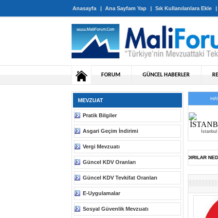
Anasayfa
|
Ana Sayfam Yap
|
Sık Kullanılanlara Ekle
FORUM
GÜNCEL HABERLER
R
HA
MEVZUAT
Pratik Bilgiler
Asgari Geçim İndirimi
İstanbul
Vergi Mevzuatı
FORUM SAYFAMIZA YAPILAN SİBER SALDIRILAR NEDENİYLE 
Güncel KDV Oranları
Güncel KDV Tevkifat Oranları
E-Uygulamalar
Sosyal Güvenlik Mevzuatı