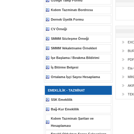
Özelge Talep Formu
Kıdem Tazminatı Bordrosu
Dernek Üyelik Formu
CV Örneği
SMMM Sözleşme Örneği
EXC
SMMM Vekaletname Örnekleri
BUR
İşe Başlama / Bırakma Bildirimi
PDF
İş Bitirme Belgesi
Eta
Ortalama İşçi Sayısı Hesaplama
MİK
AKI
EMEKLİLİK - TAZMİNAT
TE
SSK Emeklilik
Bağ-Kur Emeklilik
Kıdem Tazminatı Şartları ve
Hesaplaması