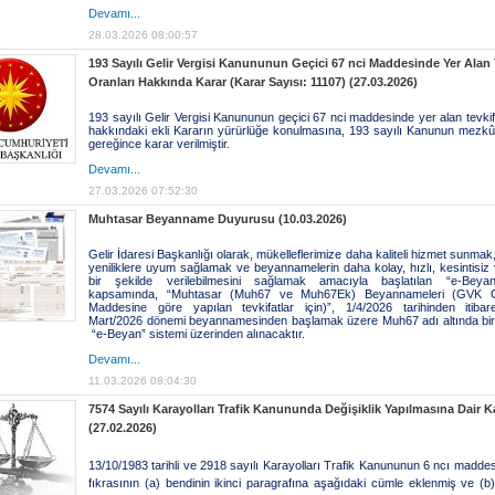
Devamı...
28.03.2026 08:00:57
193 Sayılı Gelir Vergisi Kanununun Geçici 67 nci Maddesinde Yer Alan 
Oranları Hakkında Karar (Karar Sayısı: 11107) (27.03.2026)
193 sayılı Gelir Vergisi Kanununun geçici 67 nci maddesinde yer alan tevkif
hakkındaki ekli Kararın yürürlüğe konulmasına, 193 sayılı Kanunun mezk
gereğince karar verilmiştir.
Devamı...
27.03.2026 07:52:30
Muhtasar Beyanname Duyurusu (10.03.2026)
Gelir İdaresi Başkanlığı olarak, mükelleflerimize daha kaliteli hizmet sunmak,
yeniliklere uyum sağlamak ve beyannamelerin daha kolay, hızlı, kesintisiz 
bir şekilde verilebilmesini sağlamak amacıyla başlatılan “e-Beyan
kapsamında, “Muhtasar (Muh67 ve Muh67Ek) Beyannameleri (GVK G
Maddesine göre yapılan tevkifatlar için)”, 1/4/2026 tarihinden itib
Mart/2026 dönemi beyannamesinden başlamak üzere Muh67 adı altında birle
“e-Beyan” sistemi üzerinden alınacaktır.
Devamı...
11.03.2026 08:04:30
7574 Sayılı Karayolları Trafik Kanununda Değişiklik Yapılmasına Dair 
(27.02.2026)
13/10/1983 tarihli ve 2918 sayılı Karayolları Trafik Kanununun 6 ncı maddesi
fıkrasının (a) bendinin ikinci paragrafına aşağıdaki cümle eklenmiş ve (b