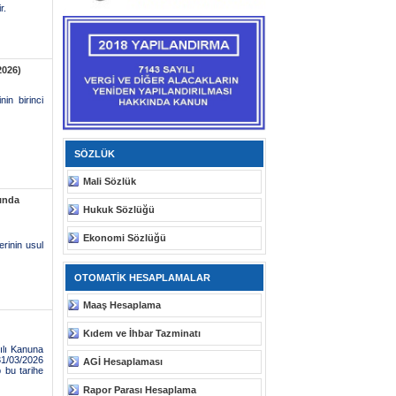
r.
2026)
in birinci
SÖZLÜK
Mali Sözlük
kında
Hukuk Sözlüğü
Ekonomi Sözlüğü
erinin usul
OTOMATİK HESAPLAMALAR
Maaş Hesaplama
Kıdem ve İhbar Tazminatı
ılı Kanuna
31/03/2026
AGİ Hesaplaması
 bu tarihe
Rapor Parası Hesaplama