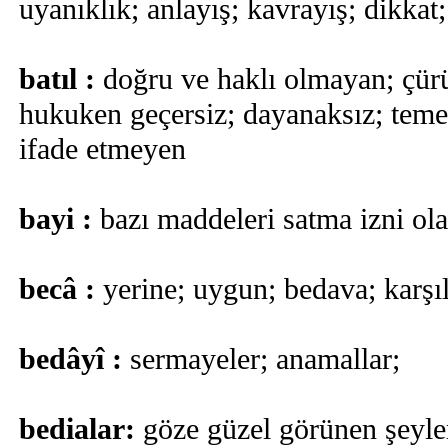
uyanıklık; anlayış; kavrayış; dikkat
batıl :
doğru ve haklı olmayan; çürü
hukuken geçersiz; dayanaksız; tem
ifade etmeyen
bayi :
bazı maddeleri satma izni olan
becâ :
yerine; uygun; bedava; karşıl
bedâyî :
sermayeler; anamallar;
bedialar:
göze güzel görünen şeyler