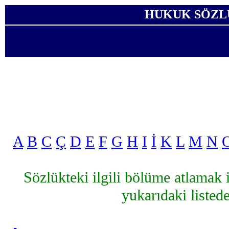
HUKUK SÖZL
A
B
C
Ç
D
E
F
G
H
I
İ
K
L
M
N
Sözlükteki ilgili bölüme atlamak 
yukarıdaki listede