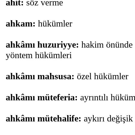
ahit:
söz verme
ahkam:
hükümler
ahkâmı huzuriyye:
hakim önünde y
yöntem hükümleri
ahkâmı mahsusa:
özel hükümler
ahkâmı müteferia:
ayrıntılı hüküm
ahkâmı mütehalife:
aykırı değişi