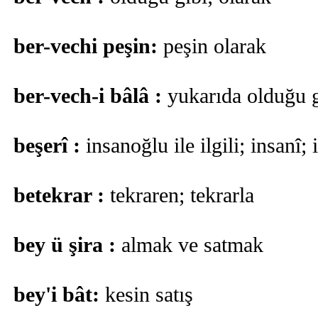
ber-vechi peşin:
peşin olarak
ber-vech-i bâlâ :
yukarıda olduğu g
beşerî :
insanoğlu ile ilgili; insanî
betekrar :
tekraren; tekrarla
bey ü şira :
almak ve satmak
bey'i bât:
kesin satış