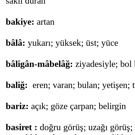
saklı duran
bakiye:
artan
bâlâ:
yukarı; yüksek; üst; yüce
bâligân-mâbelâğ:
ziyadesiyle; bol
baliğ:
eren; varan; bulan; yetişen; 
bariz:
açık; göze çarpan; belirgin
basiret :
doğru görüş; uzağı görüş;