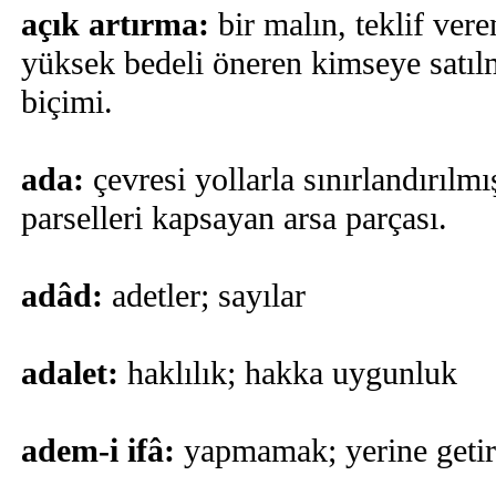
açık artırma:
bir malın, teklif vere
yüksek bedeli öneren kimseye satılm
biçimi.
ada:
çevresi yollarla sınırlandırılmı
parselleri kapsayan arsa parçası.
adâd:
adetler; sayılar
adalet:
haklılık; hakka uygunluk
adem-i ifâ:
yapmamak; yerine get