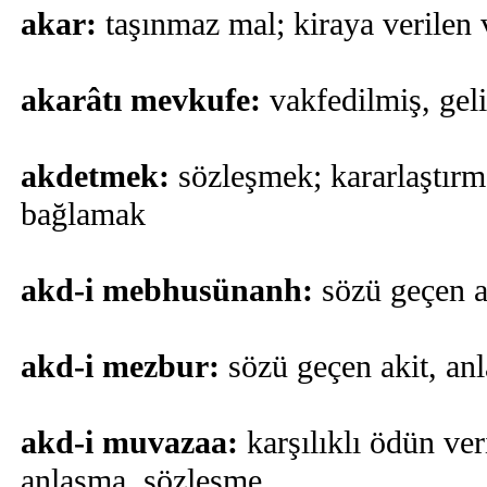
akar:
taşınmaz mal; kiraya verilen v
akarâtı mevkufe:
vakfedilmiş, geli
akdetmek:
sözleşmek; kararlaştır
bağlamak
akd-i mebhusünanh:
sözü geçen a
akd-i mezbur:
sözü geçen akit, an
akd-i muvazaa:
karşılıklı ödün ver
anlaşma, sözleşme