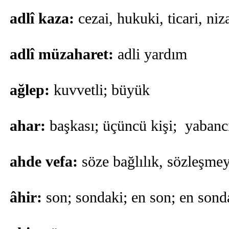
adlî kaza:
cezai, hukuki, ticari, niza
adlî müzaharet:
adli yardım
ağlep:
kuvvetli; büyük
ahar:
başkası; üçüncü kişi; yabanc
ahde vefa:
söze bağlılık, sözleşmey
âhir:
son; sondaki; en son; en sond