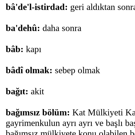
bâ'de'l-istirdad:
geri aldıktan sonr
ba'dehû:
daha sonra
bâb:
kapı
bâdî olmak:
sebep olmak
bağıt:
akit
bağımsız bölüm:
Kat Mülkiyeti Ka
gayrimenkulun ayrı ayrı ve başlı ba
bağımsız mülkiyete konu olabilen b