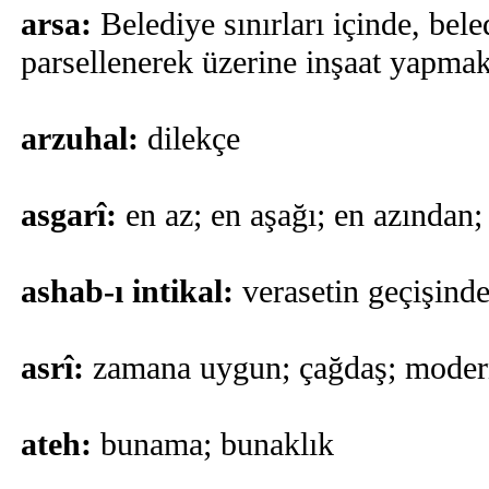
arsa:
Belediye sınırları içinde, bel
parsellenerek üzerine inşaat yapmak 
arzuhal:
dilekçe
asgarî:
en az; en aşağı; en azından
ashab-ı intikal:
verasetin geçişinde
asrî:
zamana uygun; çağdaş; mode
ateh:
bunama; bunaklık