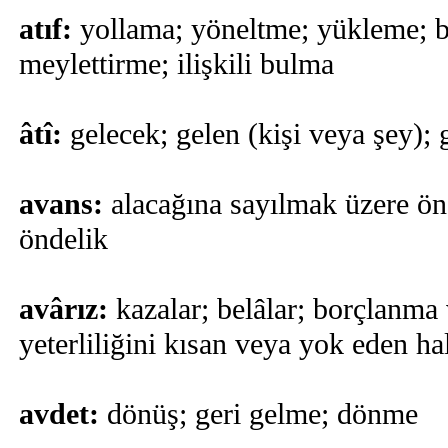
atıf:
yollama; yöneltme; yükleme; 
meylettirme; ilişkili bulma
âtî:
gelecek; gelen (kişi veya şey); 
avans:
alacağına sayılmak üzere ö
öndelik
avârız:
kazalar; belâlar; borçlanm
yeterliliğini kısan veya yok eden ha
avdet:
dönüş; geri gelme; dönme