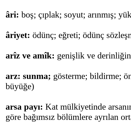
âri:
boş; çıplak; soyut; arınmış; yü
âriyet:
ödünç; eğreti; ödünç sözleş
arîz ve amîk:
genişlik ve derinliği
arz: sunma;
gösterme; bildirme; ö
büyüğe)
arsa payı:
Kat mülkiyetinde arsanın
göre bağımsız bölümlere ayrılan ort