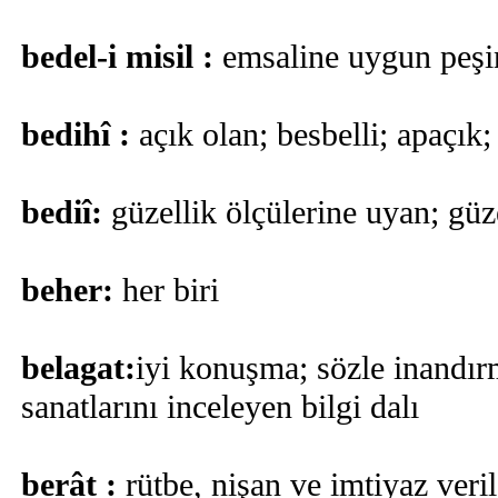
bedel-i misil :
emsaline uygun peşi
bedihî :
açık olan; besbelli; apaçık;
bediî:
güzellik ölçülerine uyan; güz
beher:
her biri
belagat:
iyi konuşma; sözle inandır
sanatlarını inceleyen bilgi dalı
berât :
rütbe, nişan ve imtiyaz veri