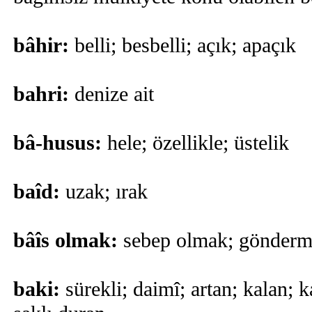
bâhir:
belli; besbelli; açık; apaçık
bahri:
denize ait
bâ-husus:
hele; özellikle; üstelik
baîd:
uzak; ırak
bâîs olmak:
sebep olmak; gönderm
baki:
sürekli; daimî; artan; kalan; k