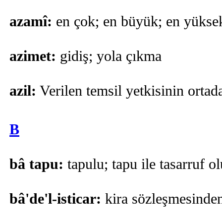
azamî:
en çok; en büyük; en yükse
azimet:
gidiş; yola çıkma
azil:
Verilen temsil yetkisinin ortad
B
bâ tapu:
tapulu; tapu ile tasarruf o
bâ'de'l-isticar:
kira sözleşmesinde