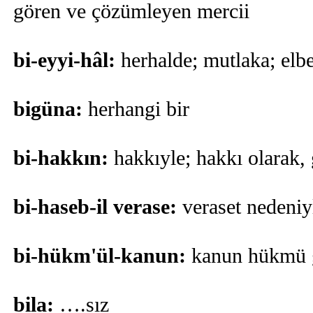
gören ve çözümleyen mercii
bi-eyyi-hâl:
herhalde; mutlaka; elbe
bigüna:
herhangi bir
bi-hakkın:
hakkıyle; hakkı olarak,
bi-haseb-il verase:
veraset nedeniy
bi-hükm'ül-kanun:
kanun hükmü ge
bila:
….sız