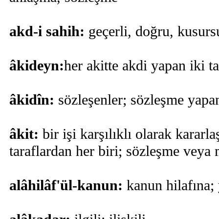
akd-i sahih:
geçerli, doğru, kusurs
âkideyn:
her akitte akdi yapan iki ta
âkidîn:
sözleşenler; sözleşme yapa
âkit:
bir işi karşılıklı olarak kararla
taraflardan her biri; sözleşme vey
alâhilâf'ül-kanun:
kanun hilafına; 