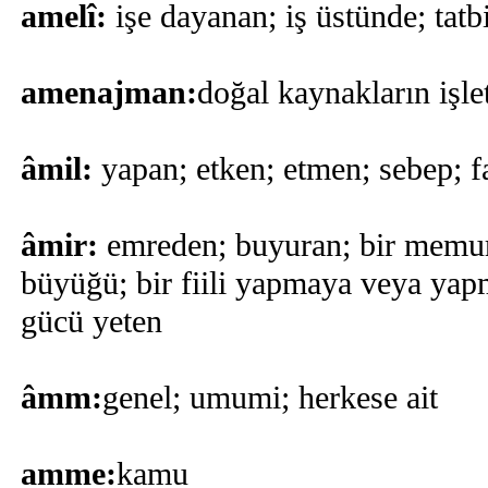
amelî:
işe dayanan; iş üstünde; tatb
amenajman:
doğal kaynakların işle
âmil:
yapan; etken; etmen; sebep; f
âmir:
emreden; buyuran; bir memur
büyüğü; bir fiili yapmaya veya ya
gücü yeten
âmm:
genel; umumi; herkese ait
amme:
kamu