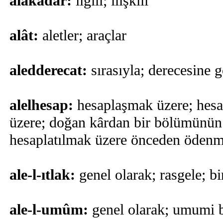
alâkadar:
ilgili; ilişkili
alât:
aletler; araçlar
aledderecat:
sırasıyla; derecesine 
alelhesap:
hesaplaşmak üzere; hesa
üzere; doğan kârdan bir bölümünün 
hesaplatılmak üzere önceden ödenm
ale-l-ıtlak:
genel olarak; rasgele; bi
ale-l-umûm:
genel olarak; umumi b