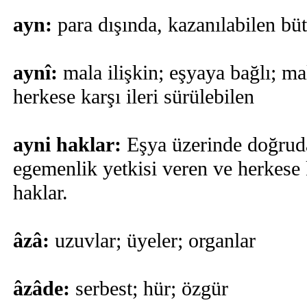
ayn:
para dışında, kazanılabilen büt
aynî:
mala ilişkin; eşyaya bağlı; malı
herkese karşı ileri sürülebilen
ayni haklar:
Eşya üzerinde doğrud
egemenlik yetkisi veren ve herkese k
haklar.
âzâ:
uzuvlar; üyeler; organlar
âzâde:
serbest; hür; özgür