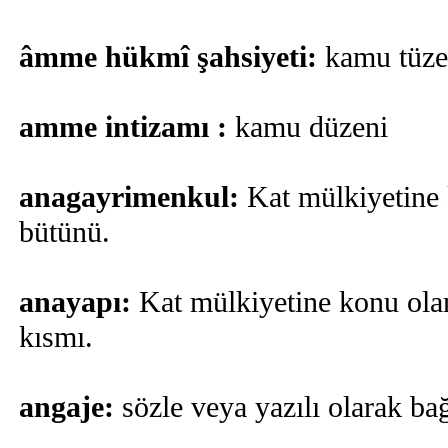
âmme hükmî şahsiyeti:
kamu tüzel
amme intizamı :
kamu düzeni
anagayrimenkul:
Kat mülkiyetine 
bütünü.
anayapı:
Kat mülkiyetine konu olan
kısmı.
angaje:
sözle veya yazılı olarak ba