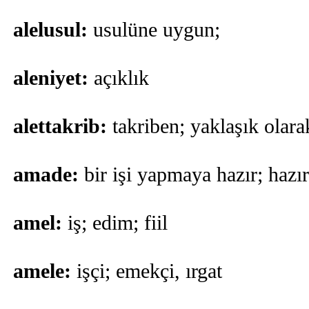
alelusul:
usulüne uygun;
aleniyet:
açıklık
alettakrib:
takriben; yaklaşık olara
amade:
bir işi yapmaya hazır; hazı
amel:
iş; edim; fiil
amele:
işçi; emekçi, ırgat