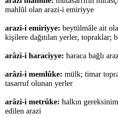
arazi mahlule:
mutasarrıfın mirasç
mahlûl olan arazi-i emiriyye
arazi-i emiriyye:
beytülmâle ait ola
kişilere dağıtılan yerler, topraklar; 
arâzi-i haraciyye:
haraca bağlı araz
arâzi-i memlûke:
mülk; timar topra
tasarruf olunan yerler
arâzi-i metrûke:
halkın gereksinimi
edilen arazi