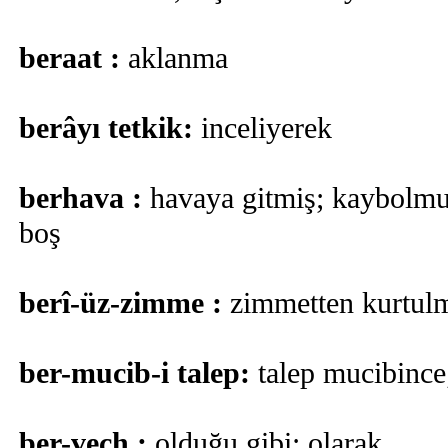
beraat :
aklanma
berâyı tetkik:
inceliyerek
berhava :
havaya gitmiş; kaybolmuş
boş
berî-üz-zimme :
zimmetten kurtulm
ber-mucib-i talep:
talep mucibince;
ber-vech :
olduğu gibi; olarak