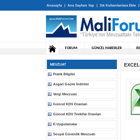
Anasayfa
|
Ana Sayfam Yap
|
Sık Kullanılanlara Ekle
FORUM
GÜNCEL HABERLER
R
EXCEL
MEVZUAT
Pratik Bilgiler
Asgari Geçim İndirimi
Vergi Mevzuatı
Güncel KDV Oranları
Güncel KDV Tevkifat Oranları
E-Uygulamalar
Sosyal Güvenlik Mevzuatı