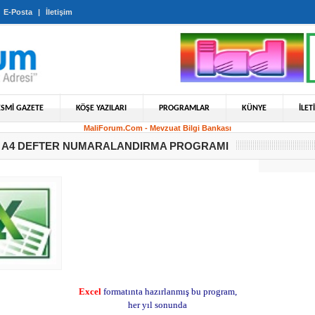
|
E-Posta
|
İletişim
ESMİ GAZETE
KÖŞE YAZILARI
PROGRAMLAR
KÜNYE
İLET
MaliForum.Com - Mevzuat Bilgi Bankası
 A4 DEFTER NUMARALANDIRMA PROGRAMI
Excel
formatınta hazırlanmış bu program,
her yıl sonunda