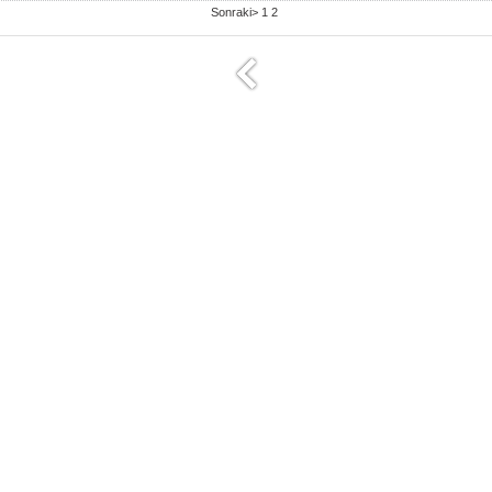
Sonraki>
1
2