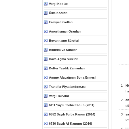
Vergi Kodları
Ülke Kodları
Faaliyet Kodları
Amortisman Oranları
Beyanname Süreleri
Bildirim ve Süreler
Dava Açma Süreleri
Defter Tasdik Zamanları
Amme Alacağının Sona Ermesi
1
H
Transfer Fiyatlandırması
ha
Vergi Takvimi
2
a
6111 Sayılı Torba Kanun (2011)
sü
6552 Sayılı Torba Kanun (2014)
3
s
te
6736 Sayılı Af Kanunu (2016)
4
L