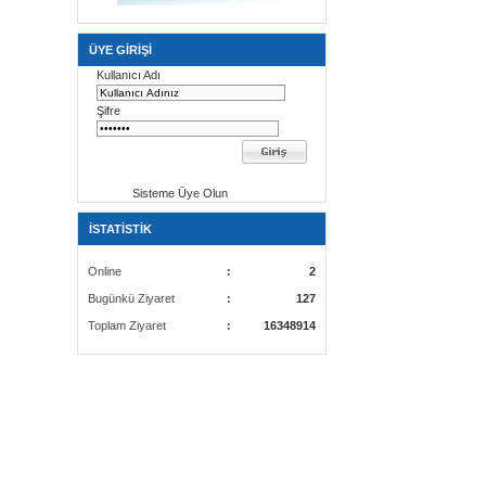
ÜYE GİRİŞİ
Kullanıcı Adı
Şifre
Sisteme Üye Olun
İSTATİSTİK
Online
:
2
Bugünkü Ziyaret
:
127
Toplam Ziyaret
:
16348914