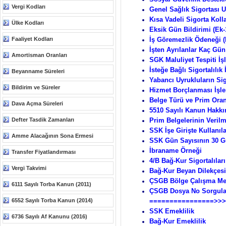
Vergi Kodları
Genel Sağlık Sigortası 
Kısa Vadeli Sigorta Koll
Ülke Kodları
Eksik Gün Bildirimi (Ek-
Faaliyet Kodları
İş Göremezlik Ödeneği (
İşten Ayrılanlar Kaç Gün
Amortisman Oranları
SGK Maluliyet Tespiti İş
İsteğe Bağlı Sigortalılık 
Beyanname Süreleri
Yabancı Uyrukluların Sig
Bildirim ve Süreler
Hizmet Borçlanması İşle
Belge Türü ve Prim Oran
Dava Açma Süreleri
5510 Sayılı Kanun Hakk
Defter Tasdik Zamanları
Prim Belgelerinin Veril
SSK İşe Girişte Kullanıl
Amme Alacağının Sona Ermesi
SSK Gün Sayısının 30 Gü
İbraname Örneği
Transfer Fiyatlandırması
4/B Bağ-Kur Sigortalıları 
Vergi Takvimi
Bağ-Kur Beyan Dilekçesi
ÇSGB Bölge Çalışma Mes
6111 Sayılı Torba Kanun (2011)
ÇSGB Dosya No Sorgul
6552 Sayılı Torba Kanun (2014)
================>>>
SSK Emeklilik
6736 Sayılı Af Kanunu (2016)
Bağ-Kur Emeklilik