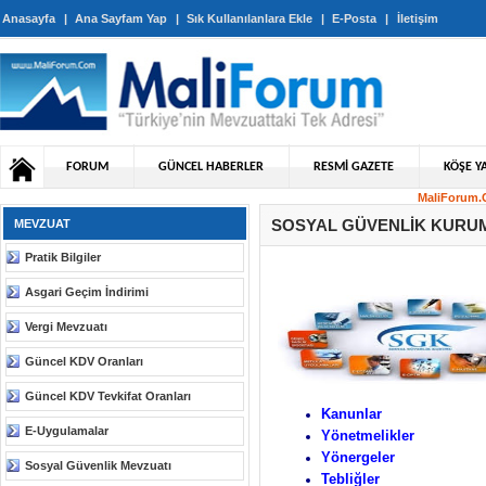
Anasayfa
|
Ana Sayfam Yap
|
Sık Kullanılanlara Ekle
|
E-Posta
|
İletişim
FORUM
GÜNCEL HABERLER
RESMİ GAZETE
KÖŞE YA
MaliForum.C
SOSYAL GÜVENLİK KURUM
MEVZUAT
Pratik Bilgiler
Asgari Geçim İndirimi
Vergi Mevzuatı
Güncel KDV Oranları
Güncel KDV Tevkifat Oranları
Kanunlar
E-Uygulamalar
Yönetmelikler
Yönergeler
Sosyal Güvenlik Mevzuatı
Tebliğler