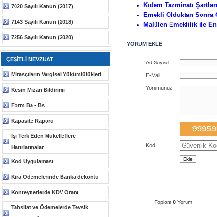
Kıdem Tazminatı Şartlar
7020 Sayılı Kanun (2017)
Emekli Olduktan Sonra 
7143 Sayılı Kanun (2018)
Malülen Emeklilik ile En
7256 Sayılı Kanun (2020)
YORUM EKLE
ÇEŞİTLİ MEVZUAT
Ad Soyad
Mirasçıların Vergisel Yükümlülükleri
E-Mail
Yorumunuz
Kesin Mizan Bildirimi
Form Ba - Bs
Kapasite Raporu
İşi Terk Eden Mükelleflere
Kod
Hatırlatmalar
Kod Uygulaması
Kira Ödemelerinde Banka dekontu
Konteynerlerde KDV Oranı
Toplam
0
Yorum
Tahsilat ve Ödemelerde Tevsik