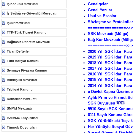
Genelgeler
İş Kanunu Mevzuatı
Genel Yazılar
İş Sağlığı ve Güvenliği Mevzuatı
Usul ve Esaslar
Sözleşme ve Protokoller
İşkur mevzuatı
================>>>
TTK-Türk Ticaret Kanunu
SSK Mevzuatı (Mülga
)
Bağ-Kur Mevzuatı (Mülg
Bağımsız Denetim Mevzuatı
================>>>
2020 Yılı SGK İdari Para
Ticari Defterler
2019 Yılı SGK İdari Para
Türk Borçlar Kanunu
2018 Yılı SGK İdari Para
2017 Yılı SGK İdari Para
Sermaye Piyasası Kanunu
2016 Yılı SGK İdari Para
2015 Yılı SGK İdari Para
Bilirkişilik Mevzuatı
2014 Yılı SGK İdari Para
Tebligat Kanunu
e-Devlet Kapısı Üzerind
Aylık Prim ve Hizmet Bel
Dernekler Mevzuatı
SGK Duyurusu
SMMM Mevzuatı
5510 Sayılı SGK Kanunu İ
6111 Sayılı Kanuna Göre
İSMMMO Duyuruları
SGK Yürürlükteki Teşvik
Her Yönüyle Sosyal Güv
Türmob Duyuruları
Sosyal Güvenlik Destekl