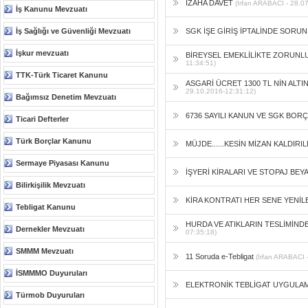
İZAHA DAVET
(İrfan ARABACI - 28.0
İş Kanunu Mevzuatı
İş Sağlığı ve Güvenliği Mevzuatı
SGK İŞE GİRİŞ İPTALİNDE SORU
İşkur mevzuatı
BİREYSEL EMEKLİLİKTE ZORUNL
11:34:51)
TTK-Türk Ticaret Kanunu
ASGARİ ÜCRET 1300 TL NİN ALT
29.10.2016-12:31:12)
Bağımsız Denetim Mevzuatı
6736 SAYILI KANUN VE SGK BORÇ
Ticari Defterler
Türk Borçlar Kanunu
MÜJDE......KESİN MİZAN KALDIRIL
Sermaye Piyasası Kanunu
İŞYERİ KİRALARI VE STOPAJ BEY
Bilirkişilik Mevzuatı
KİRA KONTRATI HER SENE YENİL
Tebligat Kanunu
HURDA VE ATIKLARIN TESLİMİNDE
Dernekler Mevzuatı
07:35:18)
SMMM Mevzuatı
11 Soruda e-Tebligat
(İrfan ARABACI 
İSMMMO Duyuruları
ELEKTRONİK TEBLİGAT UYGULAM
Türmob Duyuruları