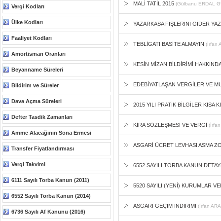
MALİ TATİL 2015
(Gülbanu ERDAL GÜ
Vergi Kodları
Ülke Kodları
YAZARKASA FİŞLERİNİ GİDER Y
Faaliyet Kodları
TEBLİGATI BASİTE ALMAYIN
(İrfan
Amortisman Oranları
KESİN MİZAN BİLDİRİMİ HAKKIN
Beyanname Süreleri
EDEBİYATLAŞAN VERGİLER VE 
Bildirim ve Süreler
Dava Açma Süreleri
2015 YILI PRATİK BİLGİLER KISA K
Defter Tasdik Zamanları
KİRA SÖZLEŞMESİ VE VERGİ
(İrfa
Amme Alacağının Sona Ermesi
ASGARİ ÜCRET LEVHASI ASMA Z
Transfer Fiyatlandırması
Vergi Takvimi
6552 SAYILI TORBA KANUN DETA
6111 Sayılı Torba Kanun (2011)
5520 SAYILI (YENİ) KURUMLAR 
6552 Sayılı Torba Kanun (2014)
ASGARİ GEÇİM İNDİRİMİ
(İrfan AR
6736 Sayılı Af Kanunu (2016)