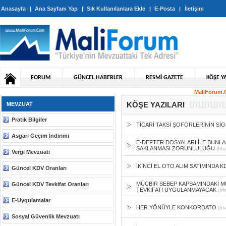
Anasayfa
|
Ana Sayfam Yap
|
Sık Kullanılanlara Ekle
|
E-Posta
|
İletişim
FORUM
GÜNCEL HABERLER
RESMİ GAZETE
KÖŞE YA
MaliForum.C
KÖŞE YAZILARI
MEVZUAT
Pratik Bilgiler
TİCARİ TAKSİ ŞOFÖRLERİNİN SİG
Asgari Geçim İndirimi
E-DEFTER DOSYALARI İLE BUNLAR
SAKLANMASI ZORUNLULUĞU
(İr
Vergi Mevzuatı
İKİNCİ EL OTO ALIM SATIMINDA
Güncel KDV Oranları
MÜCBİR SEBEP KAPSAMINDAKİ MÜ
Güncel KDV Tevkifat Oranları
TEVKİFATI UYGULANMAYACAK
(İr
E-Uygulamalar
HER YÖNÜYLE KONKORDATO
(İr
Sosyal Güvenlik Mevzuatı