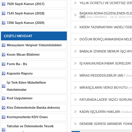
YILLIK ÜCRETLİ VE ÜCRETSİZ İZ
7020 Sayılı Kanun (2017)
7143 Sayılı Kanun (2018)
BAŞKASI ADINA DÜZENLENEN ELE
(Mİ)
(İrfan ARABACI - 19.11.2013-15:
7256 Sayılı Kanun (2020)
KIDEM TAZMİNATININ VADELİ ÖD
ÇEŞİTLİ MEVZUAT
DOĞUM BORÇLANMASINDA NELE
Mirasçıların Vergisel Yükümlülükleri
BABALIK İZNİNDE MEMUR İŞÇİ AYI
Kesin Mizan Bildirimi
İŞ KANUNUNDA İHBAR SÜRELERİ 
Form Ba - Bs
Kapasite Raporu
MİRAS REDDEDİLEBİLİR (Mİ) !
(İrf
İşi Terk Eden Mükelleflere
MİRASÇILARIN VERGİ BOYUTU
(İ
Hatırlatmalar
Kod Uygulaması
FATURADA LAZER YAZICI SORU
Kira Ödemelerinde Banka dekontu
KADIN İŞÇİLERİN HAKLARI
(Gülba
Konteynerlerde KDV Oranı
DENEME SÜRESİ VARMIDIR YOK
Tahsilat ve Ödemelerde Tevsik